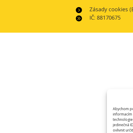
Zásady cookies (

IČ: 88170675

Abychom pos
informacím 
technologie
jedinečná I
ovlivnit urči