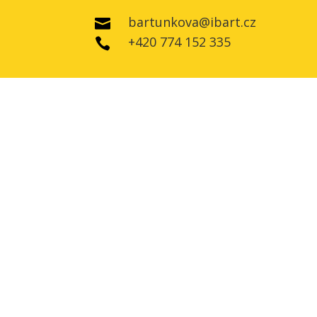
bartunkova@ibart.cz

+420 774 152 335
